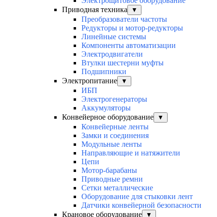
Электрощитовое оборудование
Приводная техника
▼
Преобразователи частоты
Редукторы и мотор-редукторы
Линейные системы
Компоненты автоматизации
Электродвигатели
Втулки шестерни муфты
Подшипники
Электропитание
▼
ИБП
Электрогенераторы
Аккумуляторы
Конвейерное оборудование
▼
Конвейерные ленты
Замки и соединения
Модульные ленты
Направляющие и натяжители
Цепи
Мотор-барабаны
Приводные ремни
Сетки металлические
Оборудование для стыковки лент
Датчики конвейерной безопасности
Крановое оборудование
▼