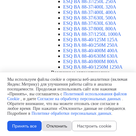
ESQ ВА 88-37/250L 250A
ESQ ВА 88-37/400L 320A
ESQ ВА 88-37/400L 400A
ESQ ВА 88-37/630L 500A
ESQ ВА 88-37/630L 630A
ESQ ВА 88-37/800L 800A
ESQ ВА 88-37/1250L 1000A
ESQ BA 88-40/125M 125A
ESQ BA 88-40/250M 250A
ESQ BA 88-40/400M 400A
ESQ BA 88-40/630М 630A
ESQ BA 88-40/800M 800A
ESQ BA 88-40/1250М 1250A
Воздушные автоматические
выключатели
▼
Мы используем файлы cookie и сервисы веб-аналитики (включая
ESQ ВА99-40B 3F M2C2S2 M
Яндекс.Метрику) для улучшения работы сайта и анализа
посещаемости. Продолжая использовать сайт или нажимая
2500A
«Принять», вы соглашаетесь с
Политикой использования файлов
ESQ ВА99-40A 3F M2C2S2 М
Cookie
, и даете
Согласие на обработку персональных данных
.
800A
Обратите внимание, что вы можете отозвать свое согласие в
ESQ ВА99-40A 3F M2C2S2 М
любое время. При нажатии «Отклонить» данные не собираются.
630A
Подробнее в
Политике обработки персональных данных
.
ESQ ВА99-40A 3F M2C2S2 М
2000A
Принять все
Отклонить
Настроить cookie
ESQ ВА99-40A 3F M2C2S2 М
1600A