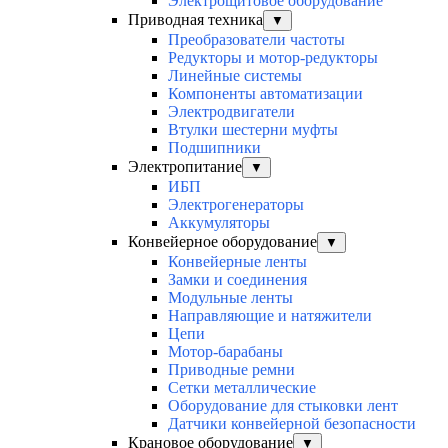
Электрощитовое оборудование
Приводная техника
▼
Преобразователи частоты
Редукторы и мотор-редукторы
Линейные системы
Компоненты автоматизации
Электродвигатели
Втулки шестерни муфты
Подшипники
Электропитание
▼
ИБП
Электрогенераторы
Аккумуляторы
Конвейерное оборудование
▼
Конвейерные ленты
Замки и соединения
Модульные ленты
Направляющие и натяжители
Цепи
Мотор-барабаны
Приводные ремни
Сетки металлические
Оборудование для стыковки лент
Датчики конвейерной безопасности
Крановое оборудование
▼