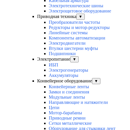
Кабельная арматура
Электротехнические шины
Электрощитовое оборудование
Приводная техника
▼
Преобразователи частоты
Редукторы и мотор-редукторы
Линейные системы
Компоненты автоматизации
Электродвигатели
Втулки шестерни муфты
Подшипники
Электропитание
▼
ИБП
Электрогенераторы
Аккумуляторы
Конвейерное оборудование
▼
Конвейерные ленты
Замки и соединения
Модульные ленты
Направляющие и натяжители
Цепи
Мотор-барабаны
Приводные ремни
Сетки металлические
Оборудование для стыковки лент