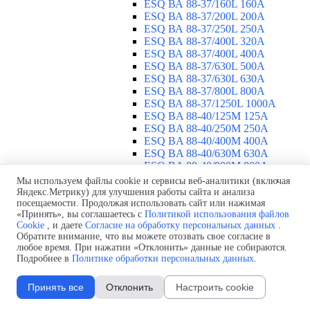
ESQ ВА 88-37/160L 160A
ESQ ВА 88-37/200L 200A
ESQ ВА 88-37/250L 250A
ESQ ВА 88-37/400L 320A
ESQ ВА 88-37/400L 400A
ESQ ВА 88-37/630L 500A
ESQ ВА 88-37/630L 630A
ESQ ВА 88-37/800L 800A
ESQ ВА 88-37/1250L 1000A
ESQ BA 88-40/125M 125A
ESQ BA 88-40/250M 250A
ESQ BA 88-40/400M 400A
ESQ BA 88-40/630М 630A
ESQ BA 88-40/800M 800A
ESQ BA 88-40/1250М 1250A
Мы используем файлы cookie и сервисы веб-аналитики (включая
Воздушные автоматические
Яндекс.Метрику) для улучшения работы сайта и анализа
посещаемости. Продолжая использовать сайт или нажимая
выключатели
▼
«Принять», вы соглашаетесь с
Политикой использования файлов
ESQ ВА99-40B 3F M2C2S2 M
Cookie
, и даете
Согласие на обработку персональных данных
.
2500A
Обратите внимание, что вы можете отозвать свое согласие в
ESQ ВА99-40A 3F M2C2S2 М
любое время. При нажатии «Отклонить» данные не собираются.
800A
Подробнее в
Политике обработки персональных данных
.
ESQ ВА99-40A 3F M2C2S2 М
630A
Принять все
Отклонить
Настроить cookie
ESQ ВА99-40A 3F M2C2S2 М
2000A