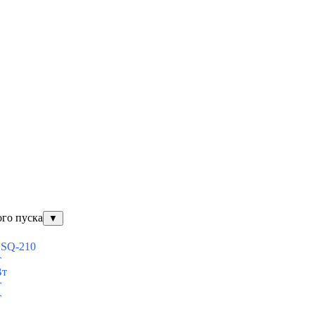
ого пуска
▼
ESQ-210
т
Вт
т
т