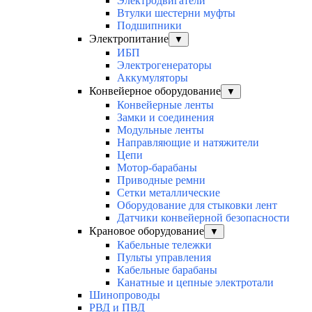
Электродвигатели
Втулки шестерни муфты
Подшипники
Электропитание
▼
ИБП
Электрогенераторы
Аккумуляторы
Конвейерное оборудование
▼
Конвейерные ленты
Замки и соединения
Модульные ленты
Направляющие и натяжители
Цепи
Мотор-барабаны
Приводные ремни
Сетки металлические
Оборудование для стыковки лент
Датчики конвейерной безопасности
Крановое оборудование
▼
Кабельные тележки
Пульты управления
Кабельные барабаны
Канатные и цепные электротали
Шинопроводы
РВД и ПВД