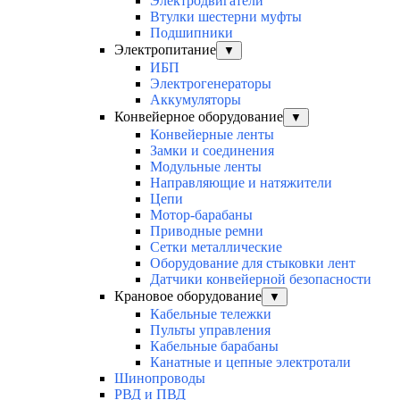
Электродвигатели
Втулки шестерни муфты
Подшипники
Электропитание
▼
ИБП
Электрогенераторы
Аккумуляторы
Конвейерное оборудование
▼
Конвейерные ленты
Замки и соединения
Модульные ленты
Направляющие и натяжители
Цепи
Мотор-барабаны
Приводные ремни
Сетки металлические
Оборудование для стыковки лент
Датчики конвейерной безопасности
Крановое оборудование
▼
Кабельные тележки
Пульты управления
Кабельные барабаны
Канатные и цепные электротали
Шинопроводы
РВД и ПВД