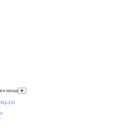
ого пуска
▼
ESQ-210
т
Вт
т
т