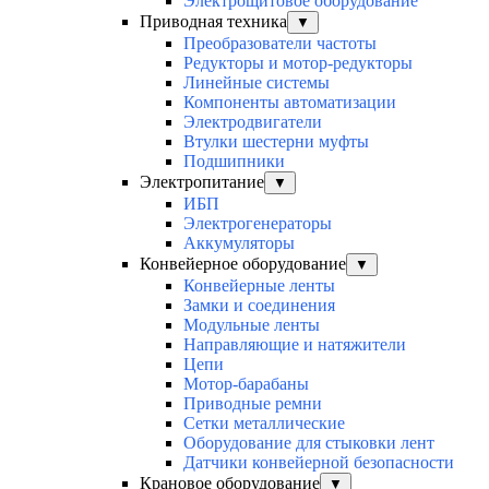
Электрощитовое оборудование
Приводная техника
▼
Преобразователи частоты
Редукторы и мотор-редукторы
Линейные системы
Компоненты автоматизации
Электродвигатели
Втулки шестерни муфты
Подшипники
Электропитание
▼
ИБП
Электрогенераторы
Аккумуляторы
Конвейерное оборудование
▼
Конвейерные ленты
Замки и соединения
Модульные ленты
Направляющие и натяжители
Цепи
Мотор-барабаны
Приводные ремни
Сетки металлические
Оборудование для стыковки лент
Датчики конвейерной безопасности
Крановое оборудование
▼