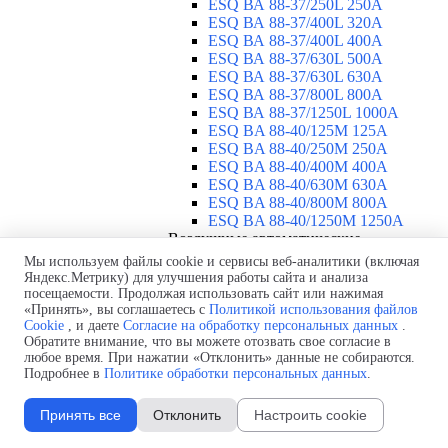
ESQ ВА 88-37/250L 250A
ESQ ВА 88-37/400L 320A
ESQ ВА 88-37/400L 400A
ESQ ВА 88-37/630L 500A
ESQ ВА 88-37/630L 630A
ESQ ВА 88-37/800L 800A
ESQ ВА 88-37/1250L 1000A
ESQ BA 88-40/125M 125A
ESQ BA 88-40/250M 250A
ESQ BA 88-40/400M 400A
ESQ BA 88-40/630М 630A
ESQ BA 88-40/800M 800A
ESQ BA 88-40/1250М 1250A
Воздушные автоматические
выключатели
▼
Мы используем файлы cookie и сервисы веб-аналитики (включая
ESQ ВА99-40B 3F M2C2S2 M
Яндекс.Метрику) для улучшения работы сайта и анализа
посещаемости. Продолжая использовать сайт или нажимая
2500A
«Принять», вы соглашаетесь с
Политикой использования файлов
ESQ ВА99-40A 3F M2C2S2 М
Cookie
, и даете
Согласие на обработку персональных данных
.
800A
Обратите внимание, что вы можете отозвать свое согласие в
ESQ ВА99-40A 3F M2C2S2 М
любое время. При нажатии «Отклонить» данные не собираются.
630A
Подробнее в
Политике обработки персональных данных
.
ESQ ВА99-40A 3F M2C2S2 М
2000A
Принять все
Отклонить
Настроить cookie
ESQ ВА99-40A 3F M2C2S2 М
1600A