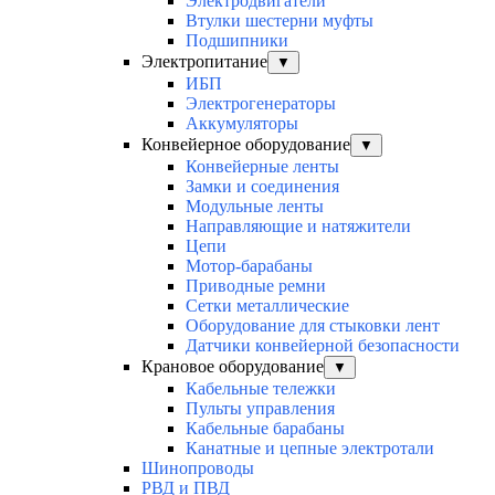
Электродвигатели
Втулки шестерни муфты
Подшипники
Электропитание
▼
ИБП
Электрогенераторы
Аккумуляторы
Конвейерное оборудование
▼
Конвейерные ленты
Замки и соединения
Модульные ленты
Направляющие и натяжители
Цепи
Мотор-барабаны
Приводные ремни
Сетки металлические
Оборудование для стыковки лент
Датчики конвейерной безопасности
Крановое оборудование
▼
Кабельные тележки
Пульты управления
Кабельные барабаны
Канатные и цепные электротали
Шинопроводы
РВД и ПВД