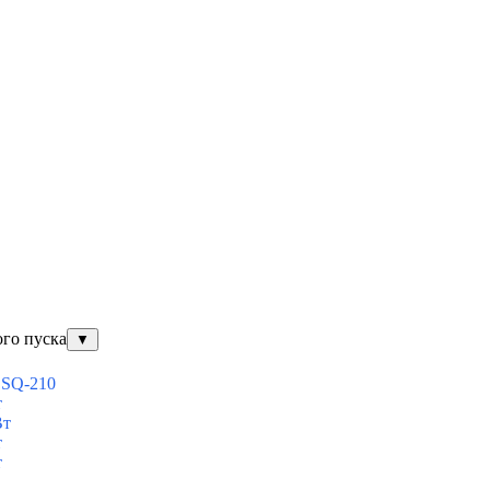
ого пуска
▼
ESQ-210
т
Вт
т
т