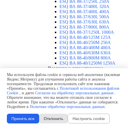
ESQ ВА 88-37/250L 250A
ESQ ВА 88-37/400L 320A
ESQ ВА 88-37/400L 400A
ESQ ВА 88-37/630L 500A
ESQ ВА 88-37/630L 630A
ESQ ВА 88-37/800L 800A
ESQ ВА 88-37/1250L 1000A
ESQ BA 88-40/125M 125A
ESQ BA 88-40/250M 250A
ESQ BA 88-40/400M 400A
ESQ BA 88-40/630М 630A
ESQ BA 88-40/800M 800A
ESQ BA 88-40/1250М 1250A
Воздушные автоматические
выключатели
▼
Мы используем файлы cookie и сервисы веб-аналитики (включая
ESQ ВА99-40B 3F M2C2S2 M
Яндекс.Метрику) для улучшения работы сайта и анализа
посещаемости. Продолжая использовать сайт или нажимая
2500A
«Принять», вы соглашаетесь с
Политикой использования файлов
ESQ ВА99-40A 3F M2C2S2 М
Cookie
, и даете
Согласие на обработку персональных данных
.
800A
Обратите внимание, что вы можете отозвать свое согласие в
ESQ ВА99-40A 3F M2C2S2 М
любое время. При нажатии «Отклонить» данные не собираются.
630A
Подробнее в
Политике обработки персональных данных
.
ESQ ВА99-40A 3F M2C2S2 М
2000A
Принять все
Отклонить
Настроить cookie
ESQ ВА99-40A 3F M2C2S2 М
1600A