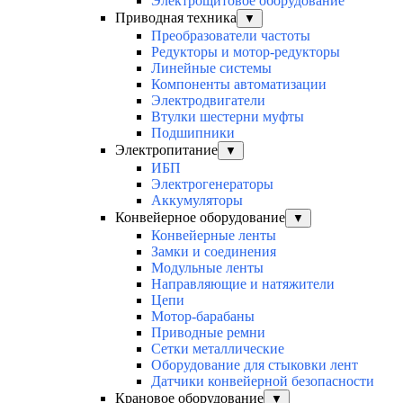
Электрощитовое оборудование
Приводная техника
▼
Преобразователи частоты
Редукторы и мотор-редукторы
Линейные системы
Компоненты автоматизации
Электродвигатели
Втулки шестерни муфты
Подшипники
Электропитание
▼
ИБП
Электрогенераторы
Аккумуляторы
Конвейерное оборудование
▼
Конвейерные ленты
Замки и соединения
Модульные ленты
Направляющие и натяжители
Цепи
Мотор-барабаны
Приводные ремни
Сетки металлические
Оборудование для стыковки лент
Датчики конвейерной безопасности
Крановое оборудование
▼