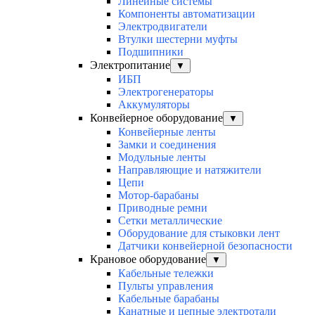
Линейные системы
Компоненты автоматизации
Электродвигатели
Втулки шестерни муфты
Подшипники
Электропитание
▼
ИБП
Электрогенераторы
Аккумуляторы
Конвейерное оборудование
▼
Конвейерные ленты
Замки и соединения
Модульные ленты
Направляющие и натяжители
Цепи
Мотор-барабаны
Приводные ремни
Сетки металлические
Оборудование для стыковки лент
Датчики конвейерной безопасности
Крановое оборудование
▼
Кабельные тележки
Пульты управления
Кабельные барабаны
Канатные и цепные электротали