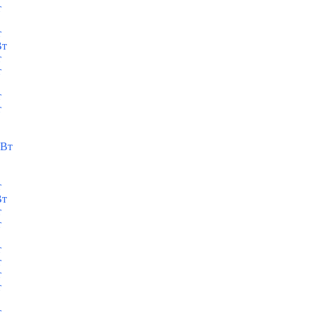
т
т
Вт
т
т
т
т
кВт
т
Вт
т
т
т
т
т
т
т