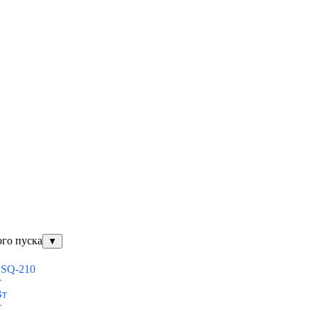
ого пуска
▼
ESQ-210
т
Вт
т