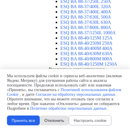
ESQ ВА 88-37/250L 250A
ESQ ВА 88-37/400L 320A
ESQ ВА 88-37/400L 400A
ESQ ВА 88-37/630L 500A
ESQ ВА 88-37/630L 630A
ESQ ВА 88-37/800L 800A
ESQ ВА 88-37/1250L 1000A
ESQ BA 88-40/125M 125A
ESQ BA 88-40/250M 250A
ESQ BA 88-40/400M 400A
ESQ BA 88-40/630М 630A
ESQ BA 88-40/800M 800A
ESQ BA 88-40/1250М 1250A
Воздушные автоматические
выключатели
▼
Мы используем файлы cookie и сервисы веб-аналитики (включая
ESQ ВА99-40B 3F M2C2S2 M
Яндекс.Метрику) для улучшения работы сайта и анализа
посещаемости. Продолжая использовать сайт или нажимая
2500A
«Принять», вы соглашаетесь с
Политикой использования файлов
ESQ ВА99-40A 3F M2C2S2 М
Cookie
, и даете
Согласие на обработку персональных данных
.
800A
Обратите внимание, что вы можете отозвать свое согласие в
ESQ ВА99-40A 3F M2C2S2 М
любое время. При нажатии «Отклонить» данные не собираются.
630A
Подробнее в
Политике обработки персональных данных
.
ESQ ВА99-40A 3F M2C2S2 М
2000A
Принять все
Отклонить
Настроить cookie
ESQ ВА99-40A 3F M2C2S2 М
1600A