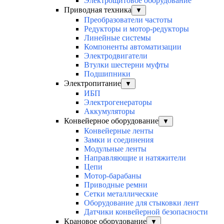
Электрощитовое оборудование
Приводная техника
▼
Преобразователи частоты
Редукторы и мотор-редукторы
Линейные системы
Компоненты автоматизации
Электродвигатели
Втулки шестерни муфты
Подшипники
Электропитание
▼
ИБП
Электрогенераторы
Аккумуляторы
Конвейерное оборудование
▼
Конвейерные ленты
Замки и соединения
Модульные ленты
Направляющие и натяжители
Цепи
Мотор-барабаны
Приводные ремни
Сетки металлические
Оборудование для стыковки лент
Датчики конвейерной безопасности
Крановое оборудование
▼