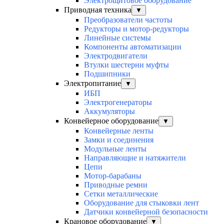
Электрощитовое оборудование
Приводная техника
▼
Преобразователи частоты
Редукторы и мотор-редукторы
Линейные системы
Компоненты автоматизации
Электродвигатели
Втулки шестерни муфты
Подшипники
Электропитание
▼
ИБП
Электрогенераторы
Аккумуляторы
Конвейерное оборудование
▼
Конвейерные ленты
Замки и соединения
Модульные ленты
Направляющие и натяжители
Цепи
Мотор-барабаны
Приводные ремни
Сетки металлические
Оборудование для стыковки лент
Датчики конвейерной безопасности
Крановое оборудование
▼