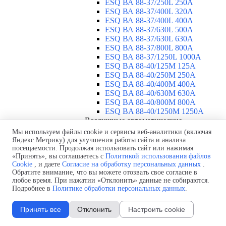
ESQ ВА 88-37/250L 250A
ESQ ВА 88-37/400L 320A
ESQ ВА 88-37/400L 400A
ESQ ВА 88-37/630L 500A
ESQ ВА 88-37/630L 630A
ESQ ВА 88-37/800L 800A
ESQ ВА 88-37/1250L 1000A
ESQ BA 88-40/125M 125A
ESQ BA 88-40/250M 250A
ESQ BA 88-40/400M 400A
ESQ BA 88-40/630М 630A
ESQ BA 88-40/800M 800A
ESQ BA 88-40/1250М 1250A
Воздушные автоматические
выключатели
▼
Мы используем файлы cookie и сервисы веб-аналитики (включая
ESQ ВА99-40B 3F M2C2S2 M
Яндекс.Метрику) для улучшения работы сайта и анализа
посещаемости. Продолжая использовать сайт или нажимая
2500A
«Принять», вы соглашаетесь с
Политикой использования файлов
ESQ ВА99-40A 3F M2C2S2 М
Cookie
, и даете
Согласие на обработку персональных данных
.
800A
Обратите внимание, что вы можете отозвать свое согласие в
ESQ ВА99-40A 3F M2C2S2 М
любое время. При нажатии «Отклонить» данные не собираются.
630A
Подробнее в
Политике обработки персональных данных
.
ESQ ВА99-40A 3F M2C2S2 М
2000A
Принять все
Отклонить
Настроить cookie
ESQ ВА99-40A 3F M2C2S2 М
1600A