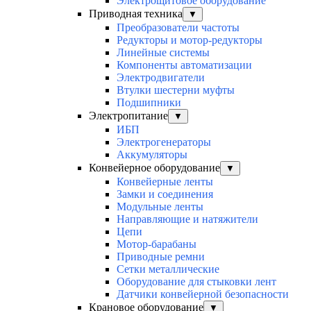
Электрощитовое оборудование
Приводная техника
▼
Преобразователи частоты
Редукторы и мотор-редукторы
Линейные системы
Компоненты автоматизации
Электродвигатели
Втулки шестерни муфты
Подшипники
Электропитание
▼
ИБП
Электрогенераторы
Аккумуляторы
Конвейерное оборудование
▼
Конвейерные ленты
Замки и соединения
Модульные ленты
Направляющие и натяжители
Цепи
Мотор-барабаны
Приводные ремни
Сетки металлические
Оборудование для стыковки лент
Датчики конвейерной безопасности
Крановое оборудование
▼