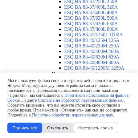
ESQ ВА 88-37/250L 250A
ESQ ВА 88-37/400L 320A
ESQ ВА 88-37/400L 400A
ESQ ВА 88-37/630L 500A
ESQ ВА 88-37/630L 630A
ESQ ВА 88-37/800L 800A
ESQ ВА 88-37/1250L 1000A
ESQ BA 88-40/125M 125A
ESQ BA 88-40/250M 250A
ESQ BA 88-40/400M 400A
ESQ BA 88-40/630М 630A
ESQ BA 88-40/800M 800A
ESQ BA 88-40/1250М 1250A
Воздушные автоматические
выключатели
▼
Мы используем файлы cookie и сервисы веб-аналитики (включая
ESQ ВА99-40B 3F M2C2S2 M
Яндекс.Метрику) для улучшения работы сайта и анализа
посещаемости. Продолжая использовать сайт или нажимая
2500A
«Принять», вы соглашаетесь с
Политикой использования файлов
ESQ ВА99-40A 3F M2C2S2 М
Cookie
, и даете
Согласие на обработку персональных данных
.
800A
Обратите внимание, что вы можете отозвать свое согласие в
ESQ ВА99-40A 3F M2C2S2 М
любое время. При нажатии «Отклонить» данные не собираются.
630A
Подробнее в
Политике обработки персональных данных
.
ESQ ВА99-40A 3F M2C2S2 М
2000A
Принять все
Отклонить
Настроить cookie
ESQ ВА99-40A 3F M2C2S2 М
1600A