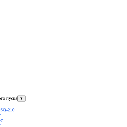
ого пуска
▼
ESQ-210
т
Вт
т