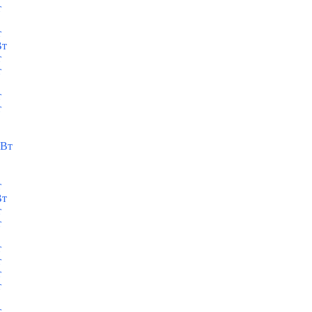
т
т
Вт
т
т
т
т
кВт
т
Вт
т
т
т
т
т
т
т