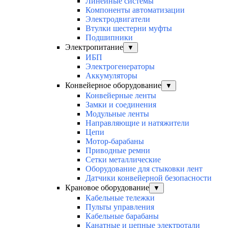
Линейные системы
Компоненты автоматизации
Электродвигатели
Втулки шестерни муфты
Подшипники
Электропитание
▼
ИБП
Электрогенераторы
Аккумуляторы
Конвейерное оборудование
▼
Конвейерные ленты
Замки и соединения
Модульные ленты
Направляющие и натяжители
Цепи
Мотор-барабаны
Приводные ремни
Сетки металлические
Оборудование для стыковки лент
Датчики конвейерной безопасности
Крановое оборудование
▼
Кабельные тележки
Пульты управления
Кабельные барабаны
Канатные и цепные электротали