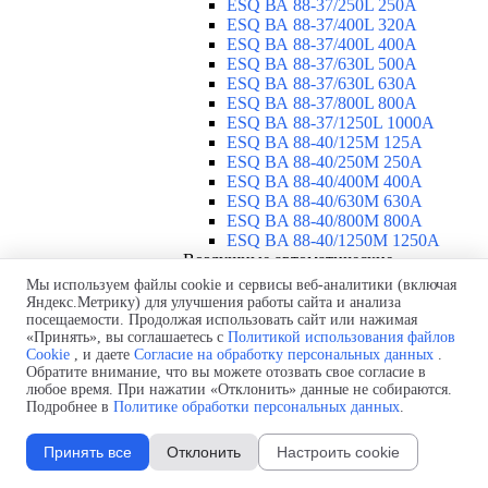
ESQ ВА 88-37/250L 250A
ESQ ВА 88-37/400L 320A
ESQ ВА 88-37/400L 400A
ESQ ВА 88-37/630L 500A
ESQ ВА 88-37/630L 630A
ESQ ВА 88-37/800L 800A
ESQ ВА 88-37/1250L 1000A
ESQ BA 88-40/125M 125A
ESQ BA 88-40/250M 250A
ESQ BA 88-40/400M 400A
ESQ BA 88-40/630М 630A
ESQ BA 88-40/800M 800A
ESQ BA 88-40/1250М 1250A
Воздушные автоматические
выключатели
▼
Мы используем файлы cookie и сервисы веб-аналитики (включая
ESQ ВА99-40B 3F M2C2S2 M
Яндекс.Метрику) для улучшения работы сайта и анализа
посещаемости. Продолжая использовать сайт или нажимая
2500A
«Принять», вы соглашаетесь с
Политикой использования файлов
ESQ ВА99-40A 3F M2C2S2 М
Cookie
, и даете
Согласие на обработку персональных данных
.
800A
Обратите внимание, что вы можете отозвать свое согласие в
ESQ ВА99-40A 3F M2C2S2 М
любое время. При нажатии «Отклонить» данные не собираются.
630A
Подробнее в
Политике обработки персональных данных
.
ESQ ВА99-40A 3F M2C2S2 М
2000A
Принять все
Отклонить
Настроить cookie
ESQ ВА99-40A 3F M2C2S2 М
1600A