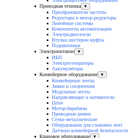
Электрощитовое оборудование
Приводная техника
▼
Преобразователи частоты
Редукторы и мотор-редукторы
Линейные системы
Компоненты автоматизации
Электродвигатели
Втулки шестерни муфты
Подшипники
Электропитание
▼
ИБП
Электрогенераторы
Аккумуляторы
Конвейерное оборудование
▼
Конвейерные ленты
Замки и соединения
Модульные ленты
Направляющие и натяжители
Цепи
Мотор-барабаны
Приводные ремни
Сетки металлические
Оборудование для стыковки лент
Датчики конвейерной безопасности
Крановое оборудование
▼