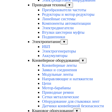
Электрощитовое оборудование
Приводная техника
▼
Преобразователи частоты
Редукторы и мотор-редукторы
Линейные системы
Компоненты автоматизации
Электродвигатели
Втулки шестерни муфты
Подшипники
Электропитание
▼
ИБП
Электрогенераторы
Аккумуляторы
Конвейерное оборудование
▼
Конвейерные ленты
Замки и соединения
Модульные ленты
Направляющие и натяжители
Цепи
Мотор-барабаны
Приводные ремни
Сетки металлические
Оборудование для стыковки лент
Датчики конвейерной безопасности
Крановое оборудование
▼