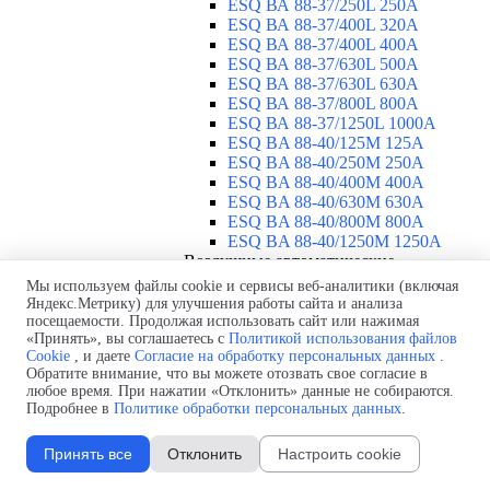
ESQ ВА 88-37/250L 250A
ESQ ВА 88-37/400L 320A
ESQ ВА 88-37/400L 400A
ESQ ВА 88-37/630L 500A
ESQ ВА 88-37/630L 630A
ESQ ВА 88-37/800L 800A
ESQ ВА 88-37/1250L 1000A
ESQ BA 88-40/125M 125A
ESQ BA 88-40/250M 250A
ESQ BA 88-40/400M 400A
ESQ BA 88-40/630М 630A
ESQ BA 88-40/800M 800A
ESQ BA 88-40/1250М 1250A
Воздушные автоматические
выключатели
▼
Мы используем файлы cookie и сервисы веб-аналитики (включая
ESQ ВА99-40B 3F M2C2S2 M
Яндекс.Метрику) для улучшения работы сайта и анализа
посещаемости. Продолжая использовать сайт или нажимая
2500A
«Принять», вы соглашаетесь с
Политикой использования файлов
ESQ ВА99-40A 3F M2C2S2 М
Cookie
, и даете
Согласие на обработку персональных данных
.
800A
Обратите внимание, что вы можете отозвать свое согласие в
ESQ ВА99-40A 3F M2C2S2 М
любое время. При нажатии «Отклонить» данные не собираются.
630A
Подробнее в
Политике обработки персональных данных
.
ESQ ВА99-40A 3F M2C2S2 М
2000A
Принять все
Отклонить
Настроить cookie
ESQ ВА99-40A 3F M2C2S2 М
1600A