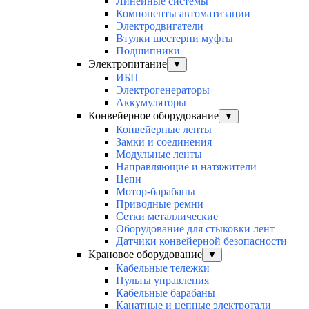
Линейные системы
Компоненты автоматизации
Электродвигатели
Втулки шестерни муфты
Подшипники
Электропитание
▼
ИБП
Электрогенераторы
Аккумуляторы
Конвейерное оборудование
▼
Конвейерные ленты
Замки и соединения
Модульные ленты
Направляющие и натяжители
Цепи
Мотор-барабаны
Приводные ремни
Сетки металлические
Оборудование для стыковки лент
Датчики конвейерной безопасности
Крановое оборудование
▼
Кабельные тележки
Пульты управления
Кабельные барабаны
Канатные и цепные электротали