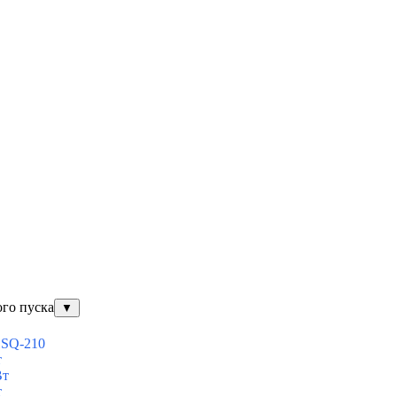
ого пуска
▼
ESQ-210
т
Вт
т