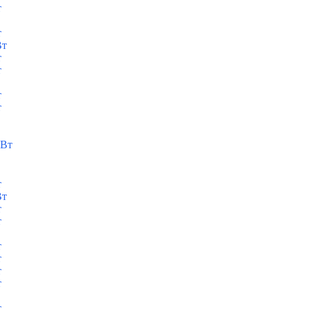
т
т
Вт
т
т
т
т
кВт
т
Вт
т
т
т
т
т
т
т