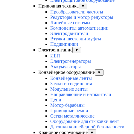
Электрощитовое оборудование
Приводная техника
▼
Преобразователи частоты
Редукторы и мотор-редукторы
Линейные системы
Компоненты автоматизации
Электродвигатели
Втулки шестерни муфты
Подшипники
Электропитание
▼
ИБП
Электрогенераторы
Аккумуляторы
Конвейерное оборудование
▼
Конвейерные ленты
Замки и соединения
Модульные ленты
Направляющие и натяжители
Цепи
Мотор-барабаны
Приводные ремни
Сетки металлические
Оборудование для стыковки лент
Датчики конвейерной безопасности
Крановое оборудование
▼