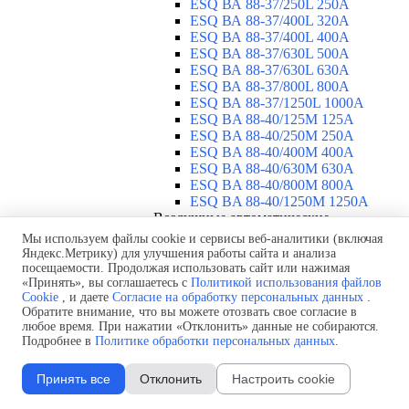
ESQ ВА 88-37/250L 250A
ESQ ВА 88-37/400L 320A
ESQ ВА 88-37/400L 400A
ESQ ВА 88-37/630L 500A
ESQ ВА 88-37/630L 630A
ESQ ВА 88-37/800L 800A
ESQ ВА 88-37/1250L 1000A
ESQ BA 88-40/125M 125A
ESQ BA 88-40/250M 250A
ESQ BA 88-40/400M 400A
ESQ BA 88-40/630М 630A
ESQ BA 88-40/800M 800A
ESQ BA 88-40/1250М 1250A
Воздушные автоматические
выключатели
▼
Мы используем файлы cookie и сервисы веб-аналитики (включая
ESQ ВА99-40B 3F M2C2S2 M
Яндекс.Метрику) для улучшения работы сайта и анализа
посещаемости. Продолжая использовать сайт или нажимая
2500A
«Принять», вы соглашаетесь с
Политикой использования файлов
ESQ ВА99-40A 3F M2C2S2 М
Cookie
, и даете
Согласие на обработку персональных данных
.
800A
Обратите внимание, что вы можете отозвать свое согласие в
ESQ ВА99-40A 3F M2C2S2 М
любое время. При нажатии «Отклонить» данные не собираются.
630A
Подробнее в
Политике обработки персональных данных
.
ESQ ВА99-40A 3F M2C2S2 М
2000A
Принять все
Отклонить
Настроить cookie
ESQ ВА99-40A 3F M2C2S2 М
1600A