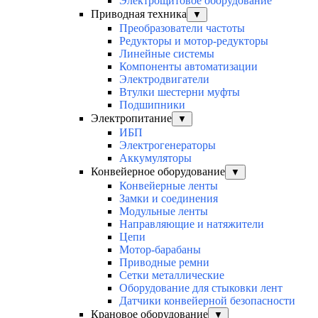
Электрощитовое оборудование
Приводная техника
▼
Преобразователи частоты
Редукторы и мотор-редукторы
Линейные системы
Компоненты автоматизации
Электродвигатели
Втулки шестерни муфты
Подшипники
Электропитание
▼
ИБП
Электрогенераторы
Аккумуляторы
Конвейерное оборудование
▼
Конвейерные ленты
Замки и соединения
Модульные ленты
Направляющие и натяжители
Цепи
Мотор-барабаны
Приводные ремни
Сетки металлические
Оборудование для стыковки лент
Датчики конвейерной безопасности
Крановое оборудование
▼