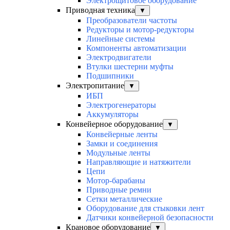
Электрощитовое оборудование
Приводная техника
▼
Преобразователи частоты
Редукторы и мотор-редукторы
Линейные системы
Компоненты автоматизации
Электродвигатели
Втулки шестерни муфты
Подшипники
Электропитание
▼
ИБП
Электрогенераторы
Аккумуляторы
Конвейерное оборудование
▼
Конвейерные ленты
Замки и соединения
Модульные ленты
Направляющие и натяжители
Цепи
Мотор-барабаны
Приводные ремни
Сетки металлические
Оборудование для стыковки лент
Датчики конвейерной безопасности
Крановое оборудование
▼