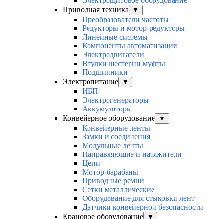
Электрощитовое оборудование
Приводная техника
▼
Преобразователи частоты
Редукторы и мотор-редукторы
Линейные системы
Компоненты автоматизации
Электродвигатели
Втулки шестерни муфты
Подшипники
Электропитание
▼
ИБП
Электрогенераторы
Аккумуляторы
Конвейерное оборудование
▼
Конвейерные ленты
Замки и соединения
Модульные ленты
Направляющие и натяжители
Цепи
Мотор-барабаны
Приводные ремни
Сетки металлические
Оборудование для стыковки лент
Датчики конвейерной безопасности
Крановое оборудование
▼