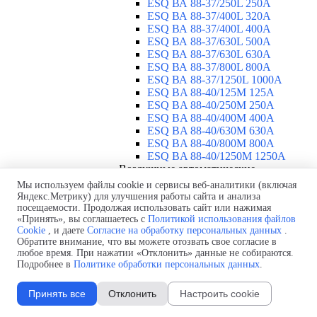
ESQ ВА 88-37/250L 250A
ESQ ВА 88-37/400L 320A
ESQ ВА 88-37/400L 400A
ESQ ВА 88-37/630L 500A
ESQ ВА 88-37/630L 630A
ESQ ВА 88-37/800L 800A
ESQ ВА 88-37/1250L 1000A
ESQ BA 88-40/125M 125A
ESQ BA 88-40/250M 250A
ESQ BA 88-40/400M 400A
ESQ BA 88-40/630М 630A
ESQ BA 88-40/800M 800A
ESQ BA 88-40/1250М 1250A
Воздушные автоматические
выключатели
▼
Мы используем файлы cookie и сервисы веб-аналитики (включая
ESQ ВА99-40B 3F M2C2S2 M
Яндекс.Метрику) для улучшения работы сайта и анализа
посещаемости. Продолжая использовать сайт или нажимая
2500A
«Принять», вы соглашаетесь с
Политикой использования файлов
ESQ ВА99-40A 3F M2C2S2 М
Cookie
, и даете
Согласие на обработку персональных данных
.
800A
Обратите внимание, что вы можете отозвать свое согласие в
ESQ ВА99-40A 3F M2C2S2 М
любое время. При нажатии «Отклонить» данные не собираются.
630A
Подробнее в
Политике обработки персональных данных
.
ESQ ВА99-40A 3F M2C2S2 М
2000A
Принять все
Отклонить
Настроить cookie
ESQ ВА99-40A 3F M2C2S2 М
1600A