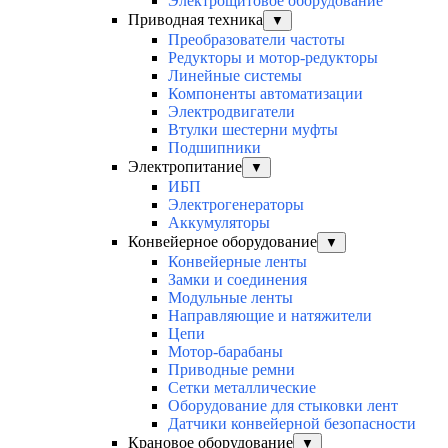
Электрощитовое оборудование
Приводная техника
▼
Преобразователи частоты
Редукторы и мотор-редукторы
Линейные системы
Компоненты автоматизации
Электродвигатели
Втулки шестерни муфты
Подшипники
Электропитание
▼
ИБП
Электрогенераторы
Аккумуляторы
Конвейерное оборудование
▼
Конвейерные ленты
Замки и соединения
Модульные ленты
Направляющие и натяжители
Цепи
Мотор-барабаны
Приводные ремни
Сетки металлические
Оборудование для стыковки лент
Датчики конвейерной безопасности
Крановое оборудование
▼